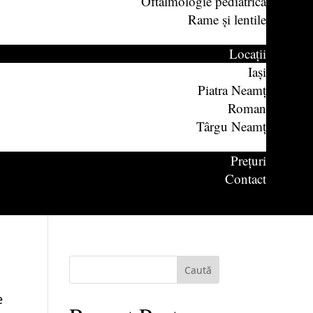
Oftalmologie pediatrică
Rame și lentile
Locații
Iași
Piatra Neamț
Roman
Târgu Neamț
Prețuri
Contact
Caută
e