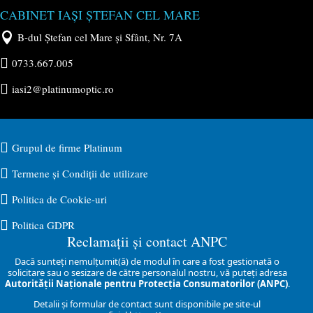
CABINET IAȘI ȘTEFAN CEL MARE

B-dul Ștefan cel Mare și Sfânt, Nr. 7A

0733.667.005

iasi2@platinumoptic.ro

Grupul de firme Platinum

Termene și Condiții de utilizare

Politica de Cookie-uri

Politica GDPR
Reclamații și contact ANPC
Dacă sunteți nemulțumit(ă) de modul în care a fost gestionată o
solicitare sau o sesizare de către personalul nostru, vă puteți adresa
Autorității Naționale pentru Protecția Consumatorilor (ANPC)
.
Detalii și formular de contact sunt disponibile pe site-ul