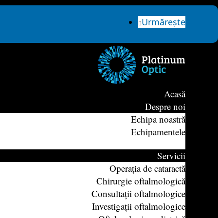
Urmărește
Acasă
Despre noi
Echipa noastră
Echipamentele
Servicii
Operația de cataractă
Chirurgie oftalmologică
Consultații oftalmologice
Investigații oftalmologice