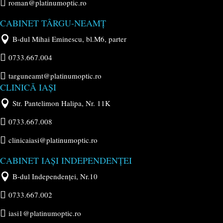

roman@platinumoptic.ro
CABINET TÂRGU-NEAMȚ

B-dul Mihai Eminescu, bl.M6, parter

0733.667.004

targuneamt@platinumoptic.ro
CLINICĂ IAȘI

Str. Pantelimon Halipa, Nr. 11K

0733.667.008

clinicaiasi@platinumoptic.ro
CABINET IAȘI INDEPENDENȚEI

B-dul Independenței, Nr.10

0733.667.002

iasi1@platinumoptic.ro