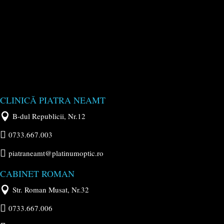
CLINICĂ PIATRA NEAMT

B-dul Republicii, Nr.12

0733.667.003

piatraneamt@platinumoptic.ro
CABINET ROMAN

Str. Roman Musat, Nr.32

0733.667.006