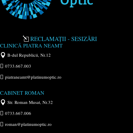
RECLAMAȚII - SESIZĂRI
l
CLINICĂ PIATRA NEAMT

B-dul Republicii, Nr.12

0733.667.003

piatraneamt@platinumoptic.ro
CABINET ROMAN

Str. Roman Musat, Nr.32

0733.667.006

roman@platinumoptic.ro