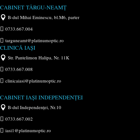
CABINET TÂRGU-NEAMȚ

B-dul Mihai Eminescu, bl.M6, parter

0733.667.004

targuneamt@platinumoptic.ro
CLINICĂ IAȘI

Str. Pantelimon Halipa, Nr. 11K

0733.667.008

clinicaiasi@platinumoptic.ro
CABINET IAȘI INDEPENDENȚEI

B-dul Independenței, Nr.10

0733.667.002

iasi1@platinumoptic.ro