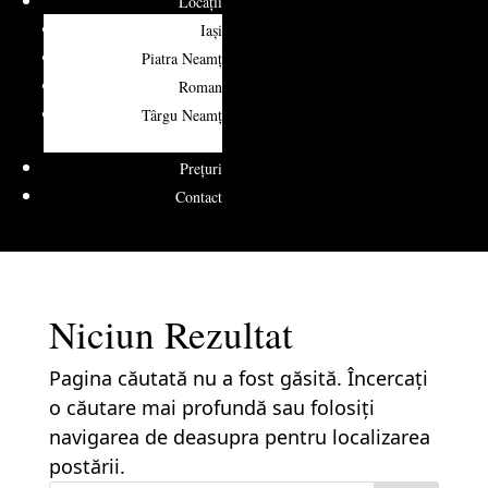
Locații
Iași
Piatra Neamț
Roman
Târgu Neamț
Prețuri
Contact
Niciun Rezultat
Pagina căutată nu a fost găsită. Încercați
o căutare mai profundă sau folosiți
navigarea de deasupra pentru localizarea
postării.