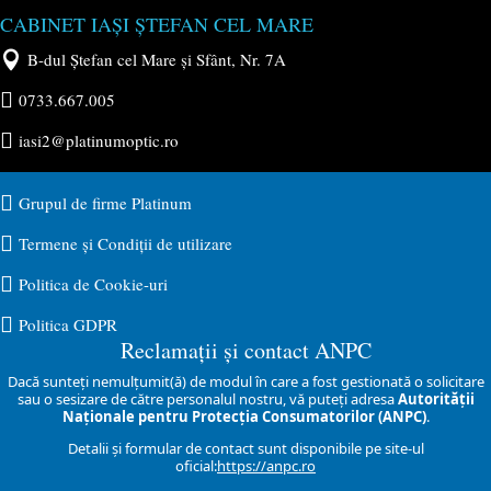
CABINET IAȘI ȘTEFAN CEL MARE

B-dul Ștefan cel Mare și Sfânt, Nr. 7A

0733.667.005

iasi2@platinumoptic.ro

Grupul de firme Platinum

Termene și Condiții de utilizare

Politica de Cookie-uri

Politica GDPR
Reclamații și contact ANPC
Dacă sunteți nemulțumit(ă) de modul în care a fost gestionată o solicitare
sau o sesizare de către personalul nostru, vă puteți adresa
Autorității
Naționale pentru Protecția Consumatorilor (ANPC)
.
Detalii și formular de contact sunt disponibile pe site-ul
oficial:
https://anpc.ro