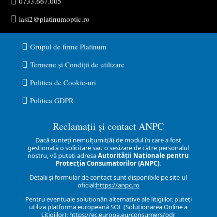

0733.667.005

iasi2@platinumoptic.ro

Grupul de firme Platinum

Termene și Condiții de utilizare

Politica de Cookie-uri

Politica GDPR
Reclamații și contact ANPC
Dacă sunteți nemulțumit(ă) de modul în care a fost
gestionată o solicitare sau o sesizare de către personalul
nostru, vă puteți adresa
Autorității Naționale pentru
Protecția Consumatorilor (ANPC)
.
Detalii și formular de contact sunt disponibile pe site-ul
oficial:
https://anpc.ro
Pentru eventuale soluționări alternative ale litigiilor, puteți
utiliza platforma europeană SOL (Soluționarea Online a
Litigiilor):
https://ec.europa.eu/consumers/odr