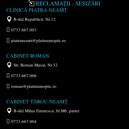
RECLAMAȚII - SESIZĂRI
l
CLINICĂ PIATRA NEAMT

B-dul Republicii, Nr.12

0733.667.003

piatraneamt@platinumoptic.ro
CABINET ROMAN

Str. Roman Musat, Nr.32

0733.667.006

roman@platinumoptic.ro
CABINET TÂRGU-NEAMȚ

B-dul Mihai Eminescu, bl.M6, parter

0733.667.004