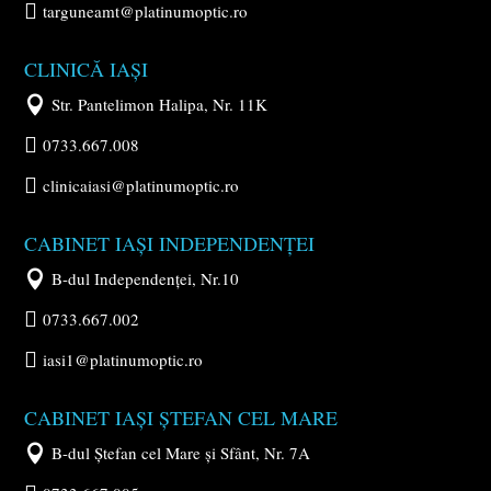

targuneamt@platinumoptic.ro
CLINICĂ IAȘI

Str. Pantelimon Halipa, Nr. 11K

0733.667.008

clinicaiasi@platinumoptic.ro
CABINET IAȘI INDEPENDENȚEI

B-dul Independenței, Nr.10

0733.667.002

iasi1@platinumoptic.ro
CABINET IAȘI ȘTEFAN CEL MARE

B-dul Ștefan cel Mare și Sfânt, Nr. 7A